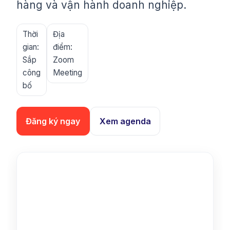
hàng và vận hành doanh nghiệp.
Thời
Địa
gian:
điểm:
Sắp
Zoom
công
Meeting
bố
Đăng ký ngay
Xem agenda