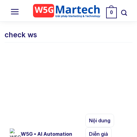
Skip
to
0
content
check ws
Nội dung
W5G • AI Automation
Diễn giả