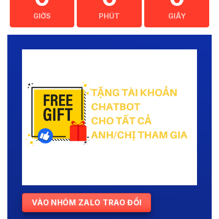
GIỜS
PHÚT
GIÂY
VÀO NHÓM ZALO TRAO ĐỔI