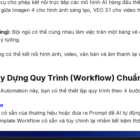
ụ cho phép kết nối trực tiếp các mô hình AI hàng đầu thế
i giữa Imagen 4 cho hình ảnh sáng tạo, VEO 3.1 cho video 
ing):
Đội ngũ có thể cùng nhau làm việc trên một bảng vẽ c
 ý tưởng.
 có thể kết nối hình ảnh, video, văn bản và âm thanh lại 
y Dựng Quy Trình (Workflow) Chuẩ
Automation này, bạn có thể thiết lập quy trình theo 4 bướ
ào
n có sẵn của thương hiệu hoặc đưa ra Prompt để AI tự độn
late Workflow có sẵn và tùy chỉnh lại nhằm tiết kiệm thời 