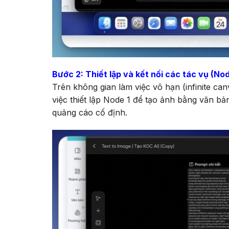
Bước 2: Thiết lập và kết nối các tác vụ (Nod
Trên không gian làm việc vô hạn (infinite can
việc thiết lập Node 1 để tạo ảnh bằng văn b
quảng cáo cố định.