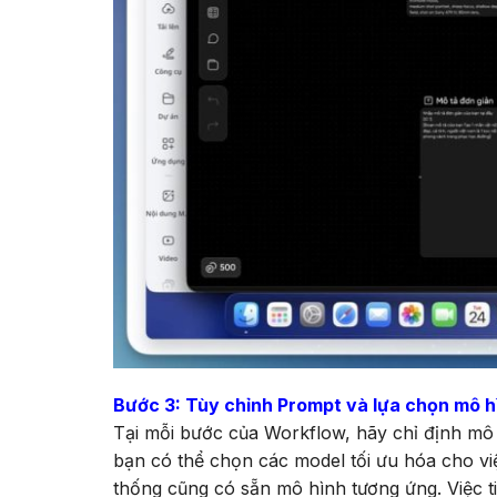
Bước 3: Tùy chỉnh Prompt và lựa chọn mô h
Tại mỗi bước của Workflow, hãy chỉ định mô 
bạn có thể chọn các model tối ưu hóa cho việ
thống cũng có sẵn mô hình tương ứng. Việc ti