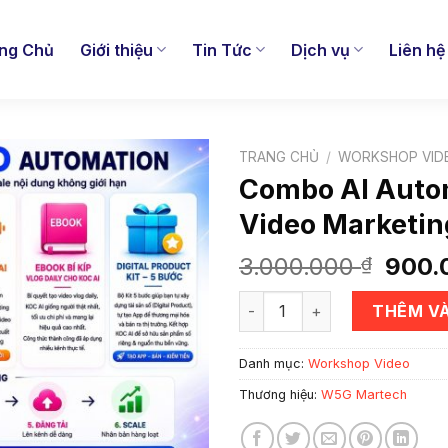
ng Chủ
Giới thiệu
Tin Tức
Dịch vụ
Liên hệ
TRANG CHỦ
/
WORKSHOP VID
Combo AI Auto
Video Marketin
Giá
3.000.000
900.
₫
gốc
Combo AI Automation Video
là:
THÊM VÀ
3.000
Danh mục:
Workshop Video
Thương hiệu:
W5G Martech