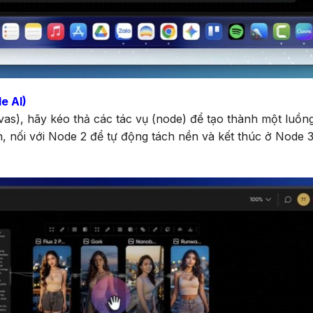
e AI)
vas), hãy kéo thả các tác vụ (node) để tạo thành một luồng x
ản, nối với Node 2 để tự động tách nền và kết thúc ở Node