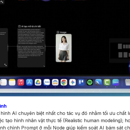
ình
hình AI chuyên biệt nhất cho tác vụ đó nhằm tối ưu chất 
c tạo hình nhân vật thực tế (Realistic human modeling); h
nh chỉnh Prompt ở mỗi Node giúp kiểm soát AI bám sát chặ