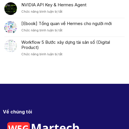
So
Agent
NVIDIA API Key & Hermes Agent
sánh
ở
Chức năng bình luận bị tắt
OpenClaw
NVIDIA
và
API
Hermes
[Ebook] Tổng quan về Hermes cho người mới
Key
Agent
ở
Chức năng bình luận bị tắt
&
[Ebook]
Hermes
Tổng
Agent
Workflow 5 Bước xây dựng tài sản số (Digital
quan
Product)
về
ở
Chức năng bình luận bị tắt
Hermes
Workflow
cho
5
người
Bước
mới
xây
dựng
tài
sản
số
(Digital
Product)
Về chúng tôi