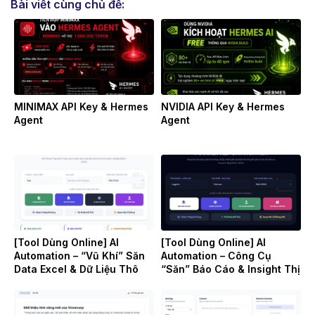
Bài viết cùng chủ đề:
MINIMAX API Key & Hermes
NVIDIA API Key & Hermes
Agent
Agent
[Tool Dùng Online] AI
[Tool Dùng Online] AI
Automation – “Vũ Khí” Săn
Automation – Công Cụ
Data Excel & Dữ Liệu Thô
“Săn” Báo Cáo & Insight Thị
(Raw Data) Cho Doanh
Trường
Nghiệp