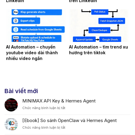
Linkedin
trên Linkedin
AI Automation – chuyển
AI Automation – tìm trend xu
youtube video dài thành
hướng trên tiktok
nhiều video ngắn
Bài viết mới
MINIMAX API Key & Hermes Agent
ở
Chức năng bình luận bị tắt
MINIMAX
API
[Ebook] So sánh OpenClaw và Hermes Agent
Key
ở
Chức năng bình luận bị tắt
&
[Ebook]
Hermes