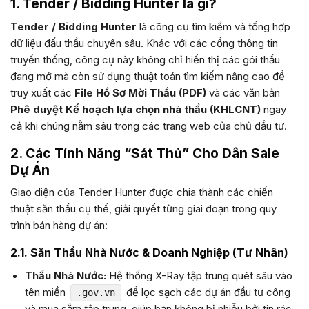
1. Tender / Bidding Hunter là gì?
Tender / Bidding Hunter
là công cụ tìm kiếm và tổng hợp
dữ liệu đấu thầu chuyên sâu. Khác với các cổng thông tin
truyền thống, công cụ này không chỉ hiển thị các gói thầu
đang mở mà còn sử dụng thuật toán tìm kiếm nâng cao để
truy xuất các
File Hồ Sơ Mời Thầu (PDF)
và các văn bản
Phê duyệt Kế hoạch lựa chọn nhà thầu (KHLCNT)
ngay
cả khi chúng nằm sâu trong các trang web của chủ đầu tư.
2. Các Tính Năng “Sát Thủ” Cho Dân Sale
Dự Án
Giao diện của Tender Hunter được chia thành các chiến
thuật săn thầu cụ thể, giải quyết từng giai đoạn trong quy
trình bán hàng dự án:
2.1. Săn Thầu Nhà Nước & Doanh Nghiệp (Tư Nhân)
Thầu Nhà Nước:
Hệ thống X-Ray tập trung quét sâu vào
tên miền
để lọc sạch các dự án đầu tư công
.gov.vn
và mua sắm tập trung, giúp bạn không bị nhiễu bởi tin rác.