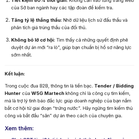
Tiết kiệm 80% thời gian:
Không cần vào từng trang web
của Sở ban ngành hay các tập đoàn để kiểm tra.
Tăng tỷ lệ thắng thầu:
Nhờ dữ liệu lịch sử đấu thầu và
phân tích giá trúng thầu của đối thủ.
Không bỏ lỡ cơ hội:
Tìm thấy cả những quyết định phê
duyệt dự án mới “ra lò”, giúp bạn chuẩn bị hồ sơ năng lực
sớm nhất.
Kết luận:
Trong cuộc đua B2B, thông tin là tiền bạc.
Tender / Bidding
Hunter
của
W5G Martech
không chỉ là công cụ tìm kiếm,
mà là trợ lý tình báo đắc lực giúp doanh nghiệp của bạn nắm
bắt cơ hội từ giai đoạn “trứng nước”. Hãy ngừng tìm kiếm thủ
công và bắt đầu “săn” dự án theo cách của chuyên gia.
Xem thêm: