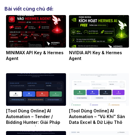
Bài viết cùng chủ đề:
MINIMAX API Key & Hermes
NVIDIA API Key & Hermes
Agent
Agent
[Tool Dùng Online] AI
[Tool Dùng Online] AI
Automation – Tender /
Automation – “Vũ Khí” Săn
Bidding Hunter: Giải Pháp
Data Excel & Dữ Liệu Thô
“Săn” Gói Thầu & Soi Giá
(Raw Data) Cho Doanh
Đối Thủ B2B Tự Động
Nghiệp