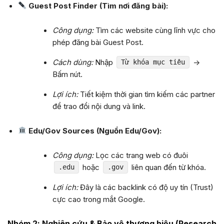
Guest Post Finder (Tìm nơi đăng bài):
Công dụng:
Tìm các website cùng lĩnh vực cho
phép đăng bài Guest Post.
Cách dùng:
Nhập
->
Từ khóa mục tiêu
Bấm nút.
Lợi ích:
Tiết kiệm thời gian tìm kiếm các partner
để trao đổi nội dung và link.
Edu/Gov Sources (Nguồn Edu/Gov):
Công dụng:
Lọc các trang web có đuôi
hoặc
liên quan đến từ khóa.
.edu
.gov
Lợi ích:
Đây là các backlink có độ uy tín (Trust)
cực cao trong mắt Google.
Nhóm 2: Nghiên cứu & Bảo vệ thương hiệu (Research