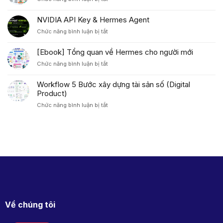
[Ebook]
Hermes
So
Agent
NVIDIA API Key & Hermes Agent
sánh
ở
Chức năng bình luận bị tắt
OpenClaw
NVIDIA
và
API
Hermes
[Ebook] Tổng quan về Hermes cho người mới
Key
Agent
ở
Chức năng bình luận bị tắt
&
[Ebook]
Hermes
Tổng
Agent
Workflow 5 Bước xây dựng tài sản số (Digital
quan
Product)
về
ở
Chức năng bình luận bị tắt
Hermes
Workflow
cho
5
người
Bước
mới
xây
dựng
tài
sản
số
(Digital
Product)
Về chúng tôi