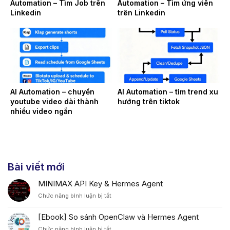
Automation – Tìm Job trên
Automation – Tìm ứng viên
Linkedin
trên Linkedin
AI Automation – chuyển
AI Automation – tìm trend xu
youtube video dài thành
hướng trên tiktok
nhiều video ngắn
Bài viết mới
MINIMAX API Key & Hermes Agent
ở
Chức năng bình luận bị tắt
MINIMAX
API
[Ebook] So sánh OpenClaw và Hermes Agent
Key
ở
Chức năng bình luận bị tắt
&