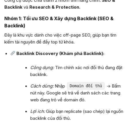
Công cụ được chia thành 2 nhóm tính năng chính:
SEO &
Backlink
và
Research & Protection
.
Nhóm 1: Tối ưu SEO & Xây dựng Backlink (SEO &
Backlink)
Đây là khu vực dành cho việc off-page SEO, giúp bạn tìm
kiếm tài nguyên để đẩy top từ khóa.
Backlink Discovery (Khám phá Backlink):
Công dụng:
Tìm chính xác nơi đối thủ đang đặt
backlink.
Cách dùng:
Nhập
-> Bấm
Domain đối thủ
nút này. Google sẽ trả về danh sách các trang
web đang trỏ về domain đó.
Lợi ích:
Giúp bạn replicate (sao chép) lại nguồn
backlink của đối thủ.