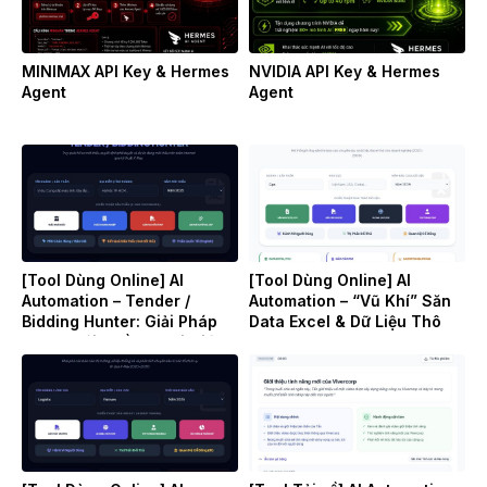
MINIMAX API Key & Hermes
NVIDIA API Key & Hermes
Agent
Agent
[Tool Dùng Online] AI
[Tool Dùng Online] AI
Automation – Tender /
Automation – “Vũ Khí” Săn
Bidding Hunter: Giải Pháp
Data Excel & Dữ Liệu Thô
“Săn” Gói Thầu & Soi Giá
(Raw Data) Cho Doanh
Đối Thủ B2B Tự Động
Nghiệp