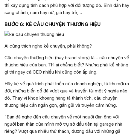
thì xây dựng tính cách phù hợp với đối tượng đó. Bình dân hay
sang chảnh, nam hay nữ, già hay trẻ,…
BƯỚC 6: KỂ CÂU CHUYỆN THƯƠNG HIỆU
Ai cũng thích nghe kể chuyện, phải không?
Câu chuyện thương hiệu (hay brand story) là… câu chuyện về
thương hiệu của bạn. Thì ai chẳng biết? Nhưng phải kể những
gì thì ngay cả CEO nhiều khi cũng còn ấp úng.
Hãy kể về quá trình phát triển của doanh nghiệp, từ khi mới ra
đời, những biến cố đã vượt qua và truyền tải một ý nghĩa nào
đó. Thay vì khoe khoang hàng tá thành tích, câu chuyện
thương hiệu cần ngắn gọn, gần gũi và truyền cảm hứng.
“Bạn đã nghe đến câu chuyện về một người đàn ông với
người bạn thân của mình mở trụ sở đầu tiên tại garage nhà
riêng? Vượt qua nhiều thử thách, đương đầu với những gã