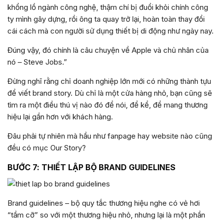
khổng lồ ngành công nghệ, thậm chí bị đuổi khỏi chính công
ty mình gây dựng, rồi ông ta quay trở lại, hoàn toàn thay đổi
cái cách mà con người sử dụng thiết bị di động như ngày nay.
Đúng vậy, đó chính là câu chuyện về Apple và chủ nhân của
nó – Steve Jobs.”
Đừng nghĩ rằng chỉ doanh nghiệp lớn mới có những thành tựu
để viết brand story. Dù chỉ là một cửa hàng nhỏ, bạn cũng sẽ
tìm ra một điều thú vị nào đó để nói, để kể, để mang thương
hiệu lại gần hơn với khách hàng.
Đâu phải tự nhiên mà hầu như fanpage hay website nào cũng
đều có mục Our Story?
BƯỚC 7: THIẾT LẬP BỘ BRAND GUIDELINES
Brand guidelines – bộ quy tắc thương hiệu nghe có vẻ hơi
“tầm cỡ” so với một thương hiệu nhỏ, nhưng lại là một phần