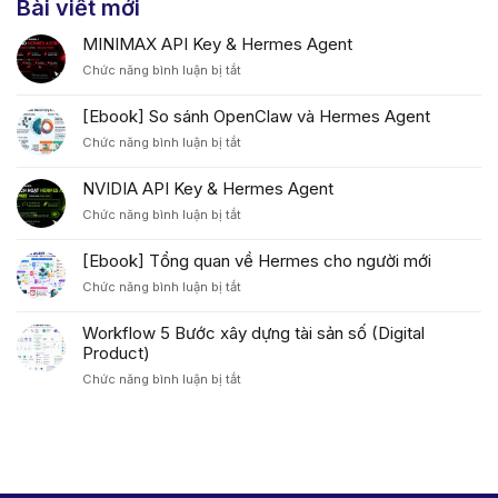
Bài viết mới
MINIMAX API Key & Hermes Agent
ở
Chức năng bình luận bị tắt
MINIMAX
API
[Ebook] So sánh OpenClaw và Hermes Agent
Key
ở
Chức năng bình luận bị tắt
&
[Ebook]
Hermes
So
Agent
NVIDIA API Key & Hermes Agent
sánh
ở
Chức năng bình luận bị tắt
OpenClaw
NVIDIA
và
API
Hermes
[Ebook] Tổng quan về Hermes cho người mới
Key
Agent
ở
Chức năng bình luận bị tắt
&
[Ebook]
Hermes
Tổng
Agent
Workflow 5 Bước xây dựng tài sản số (Digital
quan
Product)
về
ở
Chức năng bình luận bị tắt
Hermes
Workflow
cho
5
người
Bước
mới
xây
dựng
tài