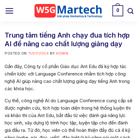
Skip
0
to
content
Trung tâm tiếng Anh chạy đua tích hợp
AI để nâng cao chất lượng giảng dạy
POSTED ON
11/07/2024
BY
ADMIN
Gần đây, Công ty cổ phần Giáo dục Ant Edu đã ký hợp tác
chiến lược với Language Conference nhằm tích hợp công
nghệ AI giúp nâng cao chất lượng giảng dạy tiếng Anh trong
các khóa học.
Cụ thể, công nghệ AI do Language Conference cung cấp sẽ
được nghiên cứu, tích hợp toàn diện trong hệ thống luyện thi
và khảo thí của Ant Edu, bắt đầu từ việc đánh giá năng lực
học sinh, xây dựng lộ trình học tập, luyện tập cho đến đánh
giá đầu ra. Từ đó, học viên có thể hoàn thiện đầy đủ cả 4 kỹ
năng (nghe, nói, đọc, viết), đặc biệt là kỹ năng nói một cách