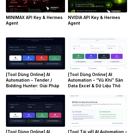
MINIMAX API Key & Hermes
NVIDIA API Key & Hermes
Agent
Agent
[Tool Dùng Online] AI
[Tool Dùng Online] AI
Automation – Tender /
Automation – “Vũ Khí” Săn
Bidding Hunter: Giải Pháp
Data Excel & Dữ Liệu Thô
“Săn” Gói Thầu & Soi Giá
(Raw Data) Cho Doanh
Đối Thủ B2B Tự Động
Nghiệp
[Tool Dùng Online] AI
[Tool Tải về] AI Automation –