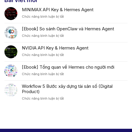
Bài viết mới
MINIMAX API Key & Hermes Agent
ở
Chức năng bình luận bị tắt
MINIMAX
API
[Ebook] So sánh OpenClaw và Hermes Agent
Key
ở
Chức năng bình luận bị tắt
&
[Ebook]
Hermes
So
Agent
NVIDIA API Key & Hermes Agent
sánh
ở
Chức năng bình luận bị tắt
OpenClaw
NVIDIA
và
API
Hermes
[Ebook] Tổng quan về Hermes cho người mới
Key
Agent
ở
Chức năng bình luận bị tắt
&
[Ebook]
Hermes
Tổng
Agent
Workflow 5 Bước xây dựng tài sản số (Digital
quan
Product)
về
ở
Chức năng bình luận bị tắt
Hermes
Workflow
cho
5
người
Bước
mới
xây
dựng
tài